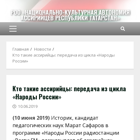
Перейти
к
РОО «НАЦИОНАЛЬНО-КУЛЬТУРНАЯ АВТОНОМИЯ
АССИРИЙЦЕВ РЕСПУБЛИКИ ТАТАРСТАН»
содержимому
Основное
меню
Главная
Новости
Кто такие ассирийцы: передача из цикла «Народы
России»
Кто такие ассирийцы: передача из цикла
«Народы России»
10.06.2019
(10 июня 2019)
И
сторик, кандидат
педагогических наук Марат Сафаров в
программе «Народы России радиостанции