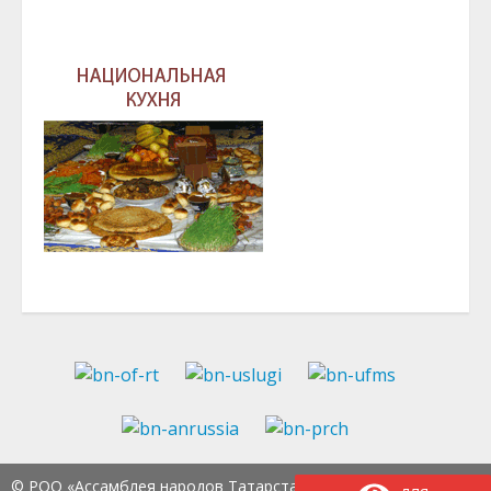
© РОО «Ассамблея народов Татарстана» Тел.:
8