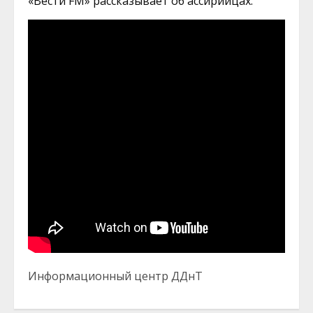
«Вести FM» рассказывает об ассирийцах.
Информационный центр ДДнТ