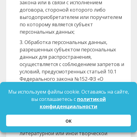
закона или в связи с исполнением
договора, стороной которого либо
выгодоприобретателем или поручителем
по которому является субъект
персональных данных;
Обработка персональных данных,
разрешенных субъектом персональных
данных для распространения,
осуществляется с соблюдением запретов и
условий, предусмотренных статьей 10.1
Федерального закона №152-ФЗ «О
персональных данных»;
Мы используем файлы cookie. Оставаясь на сайте,
Учреждение осуществляет обработку
вы соглашаетесь с
политикой
персональных данных для статистических
конфиденциальности
или иных исследовательских целей, для
осуществления профессиональной
OK
деятельности журналиста либо научной,
литературной или иной творческой